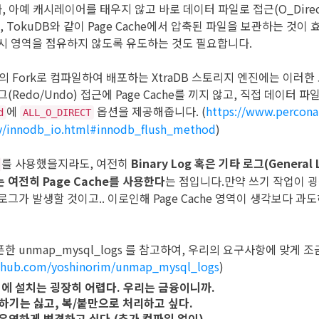
아예 캐시레이어를 태우지 않고 바로 데이터 파일로 접근(O_Direc
, TokuDB와 같이 Page Cache에서 압축된 파일을 보관하는 것이 
시 영역을 점유하지 않도록 유도하는 것도 필요합니다.
oDB의 Fork로 컴파일하여 배포하는 XtraDB 스토리지 엔진에는 이러
Redo/Undo) 접근에 Page Cache를 끼지 않고, 직접 데이터 
에
옵션을 제공해줍니다. (
https://www.percona
d
ALL_O_DIRECT
lity/innodb_io.html#innodb_flush_method
)
를 사용했을지라도, 여전히
Binary Log 혹은 기타 로그(General Lo
는 여전히 Page Cache를 사용한다
는 점입니다.만약 쓰기 작업이 
그가 발생할 것이고.. 이로인해 Page Cache 영역이 생각보다 과
 unmap_mysql_logs 를 참고하여, 우리의 요구사항에 맞게
ithub.com/yoshinorim/unmap_mysql_logs
)
에 설치는 굉장히 어렵다. 우리는 금융이니까.
기는 싫고, 복/붙만으로 처리하고 싶다.
 유연하게 변경하고 싶다.(추가 컴파일 없이)