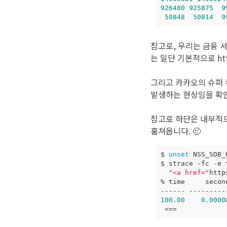
926480
925875
9
50848
50814
9
참고로, 우리는 금융 서비
는 일단 기본적으로 ht
그리고 카카오의 슈퍼 루키
발생하는 현상임을 확인
참고로 하단은 내부적으
훔쳐옵니다. 🙂
$ 
unset
$ strace -fc 
-e
"<a href="
http
% 
time
100.00
0.0000
 <
==