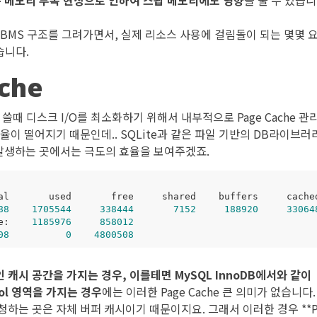
는 메모리 부족 현상으로 인하여 스왑 메모리에도 영향
을 줄 수 있습니
 DBMS 구조를 그려가면서, 실제 리소스 사용에 걸림돌이 되는 몇몇 
습니다.
che
쓸때 디스크 I/O를 최소화하기 위해서 내부적으로 Page Cache 
율이 떨어지기 때문인데.. SQLite과 같은 파일 기반의 DB라이브러
게 발생하는 곳에서는 극도의 효율을 보여주겠죠.
88
1705544
338444
7152
188920
33064
e:    
1185976
858012
08
0
4800508
 캐시 공간을 가지는 경우, 이를테면 MySQL InnoDB에서와 같이
Pool 영역을 가지는 경우
에는 이러한 Page Cache 큰 의미가 없습니다
하는 곳은 자체 버퍼 캐시이기 때문이지요. 그래서 이러한 경우 **Pag