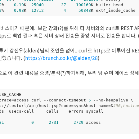
9
%    
0.10
K  
25040
37
100160
9
%    
0.98
K  
12712
4
50848
스이기 때문에.. 보안 강화(?)를 위해 타 서버와의 curl로 REST 
tps로 백업 결과 혹은 서버 상태 전송을 중앙 서버로 전송을 합니다. 
 강진우(alden)님의 조언을 얻어.. curl로 https로 이루어진 R
했습니다. (
https://brunch.co.kr/@alden/28
)
로 이 관련 내용을 증명/분석(?)하기위해, 우리 팀 슈퍼 에이스 성
trace
=
access curl --connect-timeout 
5
 --no-keepalive 
s://testurl/api/host.jsp?code
=
sync
&
host_name
=
&
#96;hostna
81
0
2731
2729