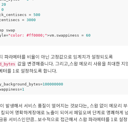
20
0
ck_centisecs 
=
500
centisecs 
=
3000
yle
=
"color: #ff0000;"
>vm.swappiness 
=
60
더티 파라메터를 비율이 아닌 고정값으로 임계치가 설정되도록
값을 변경해줍니다. 그리고,스왑 메모리 사용을 최대한 지양
d_bytes
터를 1로 설정하도록 합니다.
y_background_bytes
=
100000000
wappiness
=
1
왑이 발생해서 서비스 품질이 떨어지는 것보다는, 스왑 없이 메모리 
 킬되어 명확하게장애로 노출이 되어서 페일오버 단계로 명쾌하게 
금융 서비스인만큼.. 보수적으로 접근해서 스왑 파라메터를 1로 설