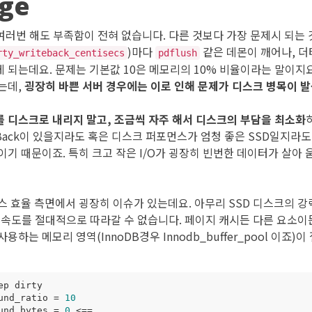
age
기를 여러번 해도 부족함이 전혀 없습니다. 다른 것보다 가장 문제시 되는
)마다
같은 데몬이 깨어나, 더
rty_writeback_centisecs
pdflush
 되는데요. 문제는 기본값 10은 메모리의 10% 비율이라는 말이지요
는데,
굉장히 바쁜 서버 경우에는 이로 인해 문제가 디스크 병목이 
 디스크로 내리지 말고, 조금씩 자주 해서 디스크의 부담을 최소화
rite-Back이 있을지라도 혹은 디스크 퍼포먼스가 엄청 좋은 SSD일지
기 때문이죠. 특히 크고 작은 I/O가 굉장히 빈번한 데이터가 살아 움
 효율 측면에서 굉장히 이슈가 있는데요. 아무리 SSD 디스크의 강력한
 속도를 절대적으로 따라갈 수 없습니다. 페이지 캐시든 다른 요소이
용하는 메모리 영역(InnoDB경우 Innodb_buffer_pool 이죠)
und_ratio 
=
10
und_bytes 
=
0
 <
==