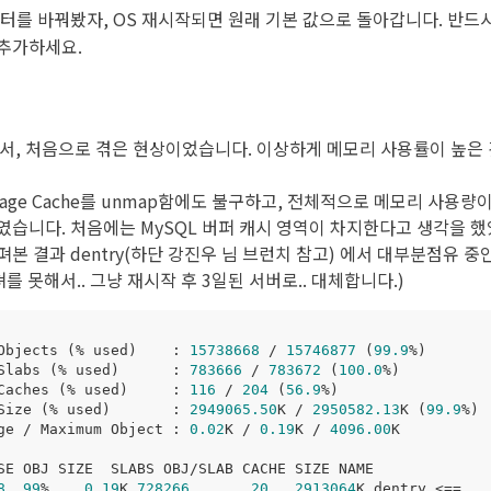
메터를 바꿔봤자, OS 재시작되면 원래 기본 값으로 돌아갑니다. 반드
추가하세요.
서, 처음으로 겪은 현상이었습니다. 이상하게 메모리 사용률이 높은 
age Cache를 unmap함에도 불구하고, 전체적으로 메모리 사용량이
습니다. 처음에는 MySQL 버퍼 캐시 영역이 차지한다고 생각을 했었는
본 결과 dentry(하단 강진우 님 브런치 참고) 에서 대부분점유 중
쳐를 못해서.. 그냥 재시작 후 3일된 서버로.. 대체합니다.)
Objects 
(
% used
)
    : 
15738668
 / 
15746877
(
99.9
%
)
Slabs 
(
% used
)
      : 
783666
 / 
783672
(
100.0
%
)
Caches 
(
% used
)
     : 
116
 / 
204
(
56.9
%
)
Size 
(
% used
)
       : 
2949065.50
K / 
2950582.13
K 
(
99.9
%
)
ge / Maximum Object : 
0.02
K / 
0.19
K / 
4096.00
8
99
%    
0.19
K 
728266
20
2913064
K dentry <
==