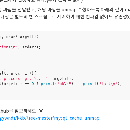
 파일을 전달받고, 해당 파일을 unmap 수행하도록 아래와 같이 m
 대상은 별도의 쉘 스크립트로 제어하여 매번 컴파일 없이도 유연성
c
,
char
*
argv
[])
{
tions
\n
"
,
stderr
);
0
;
&
lt
;
argc
;
i
++
){
p processing.. %s.. "
,
argv
[
i
]);
l
(
argv
[
i
])
==
0
?
printf
(
"ok
\n
"
)
:
printf
(
"fail
\n
"
);
hub을 참고하세요. 🙂
/gywndi/kkb/tree/master/mysql_cache_unmap