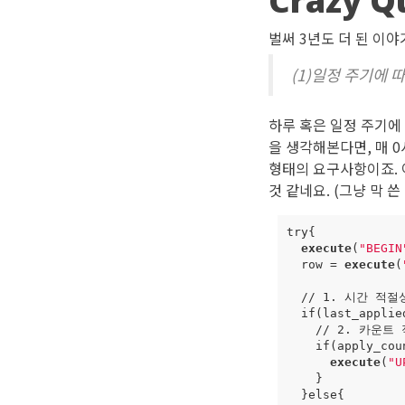
Crazy Q
벌써 3년도 더 된 이
(1)일정 주기에 
하루 혹은 일정 주기에
을 생각해본다면, 매 
형태의 요구사항이죠. 
것 같네요. (그냥 막 쓴
try
{
execute
(
"BEGIN
row
=
execute
(
//
1
.
시간
적절
if
(
last_applie
//
2
.
카운트
if
(
apply_cou
execute
(
"U
}
}
else
{