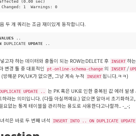
affected
(
0
.
00
sec
)
Changed
:
1
Warnings
:
0
다음 두 개 쿼리는 조금 재미있게 동작합니다.
VALUES
..
N
DUPLICATE
UPDATE
..
넣고자 하는 데이터와 충돌이 되는 ROW는DELETE 후
하는
INSERT
마 변경 툴 중 대표적인
의
/
pt-online-schema-change
INSERT
UP
 (방해꾼 PK/UK가 없으면, 그냥 계속 누적
됩니다.ㅋㅋ)
INSERT
는 PK 혹은 UK로 인한 중복된 값 에러 발생
DUPLICATE UPDATE ..
하라는 의미입니다. (다들 아실꺼예요.) 없으면 알아서 초기화하고
필요없는 통계 테이블을 관리하는 용도로 사용한다고나할까.. -_-;
 녀석은 바로 두 번째 녀석
INSERT INTO .. ON DUPLICATE UPDATE