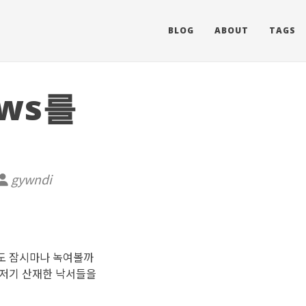
BLOG
ABOUT
TAGS
ows를
gywndi
간도 잠시마나 녹여볼까
기저기 산재한 낙서들을