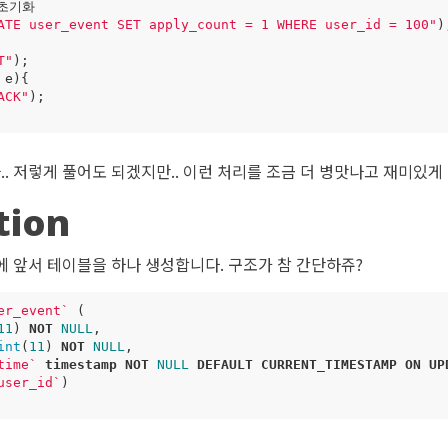
초기화
ATE user_event SET apply_count = 1 WHERE user_id = 100"
)
T"
);
e
)
{
ACK"
);
.. 저렇게 풀어도 되겠지만.. 이런 처리를 조금 더 병맛나고 재미있게
tion
기에 앞서 테이블을 하나 생성합니다. 구조가 참 간단하쥬?
er_event
`
(
11
)
NOT
NULL
,
int
(
11
)
NOT
NULL
,
time
`
timestamp
NOT
NULL
DEFAULT
CURRENT_TIMESTAMP
ON
UP
user_id
`
)