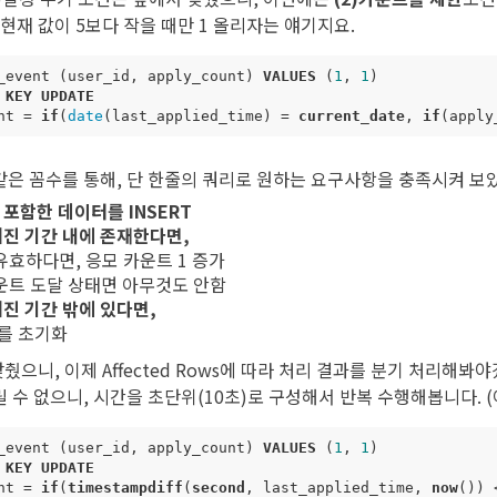
t는 현재 값이 5보다 작을 때만 1 올리자는 얘기지요.
_event
(
user_id
,
apply_count
)
VALUES
(
1
,
1
)
KEY
UPDATE
nt
=
if
(
date
(
last_applied_time
)
=
current_date
,
if
(
apply
은 꼼수를 통해, 단 한줄의 쿼리로 원하는 요구사항을 충족시켜 보
)를 포함한 데이터를 INSERT
정해진 기간 내에 존재한다면,
유효하다면, 응모 카운트 1 증가
운트 도달 상태면 아무것도 안함
해진 기간 밖에 있다면,
수를 초기화
맞췄으니, 이제 Affected Rows에 따라 처리 결과를 분기 처리해봐
 수 없으니, 시간을 초단위(10초)로 구성해서 반복 수행해봅니다. (
_event
(
user_id
,
apply_count
)
VALUES
(
1
,
1
)
KEY
UPDATE
nt
=
if
(
timestampdiff
(
second
,
last_applied_time
,
now
())