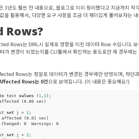
은 3년도 훨씬 전 내용으로, 블로그로 이미 정리했다고 지금까지 착
값을 활용해서, 다양한 요구 사항을 조금 더 재미있게 풀어보자는 내
d Rows?
cted Rows는 DML시 실제로 영향을 미친 데이터 Row 수입니다. 보통 
이터가 변경이 되었는지를 CLI툴에서 확인하는 용도로만 제 경우에는
ffected Rows는 정말로 데이터가 변경된 경우에만 반영되며, 하단
fected Rows는 0건
으로 보여집니다. (이 내용은 중요해요!)
to
test
values
(
1
,
1
);
affected
(
0
.
00
sec
)
st
set
j
=
1
;
affected
(
0
.
01
sec
)
Changed
:
0
Warnings
:
0
st
set
j
=
2
;