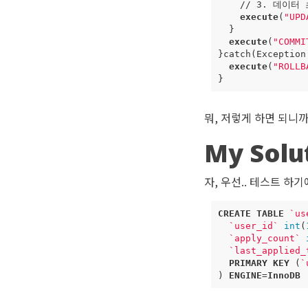
//
3
.
데이터
execute
(
"UPD
}
execute
(
"COMMI
}
catch
(
Exception
execute
(
"ROLLB
}
뭐, 저렇게 하면 되니까
My Solu
자, 우선.. 테스트 하
CREATE
TABLE
`
us
`
user_id
`
int
(
`
apply_count
`
`
last_applied_
PRIMARY
KEY
(
`
)
ENGINE
=
InnoDB