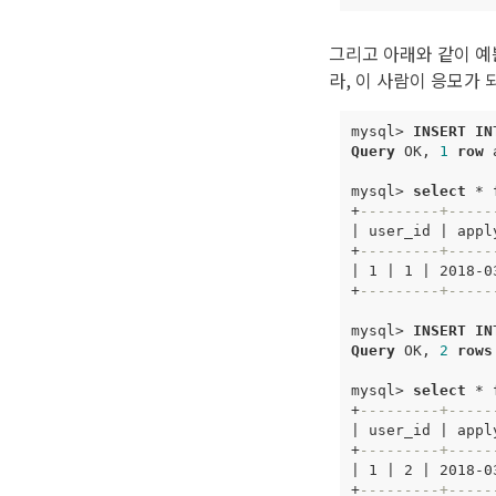
그리고 아래와 같이 예쁜
라, 이 사람이 응모가 
mysql
>
INSERT
IN
Query
OK
,
1
row
mysql
>
select
*
+
---------+-----
|
user_id
|
appl
+
---------+-----
|
1
|
1
|
2018
-
0
+
---------+-----
mysql
>
INSERT
IN
Query
OK
,
2
rows
mysql
>
select
*
+
---------+-----
|
user_id
|
appl
+
---------+-----
|
1
|
2
|
2018
-
0
+
---------+-----