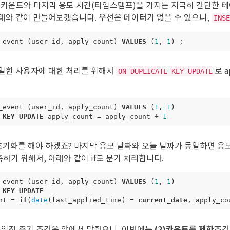
 카운트와 마지막 응모 시간(타임스탬프)을 가지는 지극히 간단한 테
래와 같이 만들어보겠습니다. 우선은 데이터가 없을 수 있으니,
INSE
_event
(
user_id
,
apply_count
)
VALUES
(
1
,
1
)
;
일한 사용자에 대한 처리를 위해서
로 a
ON DUPLICATE KEY UPDATE
_event
(
user_id
,
apply_count
)
VALUES
(
1
,
1
)
KEY
UPDATE
apply_count
=
apply_count
+
1
초기화를 해야 하겠죠? 마지막 응모 날짜와 오늘 날짜가 동일하면 응
만족하기 위해서, 아래와 같이 if로 분기 처리합니다.
_event
(
user_id
,
apply_count
)
VALUES
(
1
,
1
)
KEY
UPDATE
nt
=
if
(
date
(
last_applied_time
)
=
current_date
,
apply_co
1)일정 주기 조건은 앞에서 맞췄으니, 이번에는
(2)카운트를 제한
조건