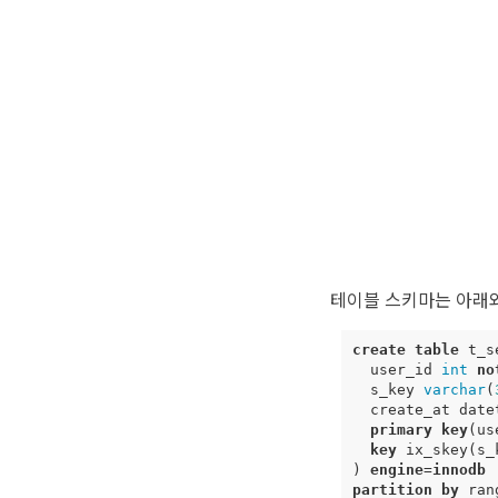
테이블 스키마는 아래와
create
table
t_s
user_id
int
no
s_key
varchar
(
create_at
date
primary
key
(
us
key
ix_skey
(
s_
)
engine
=
innodb
partition
by
ran