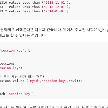
1310
values
less
than
(
'2013-11-01'
),
1311
values
less
than
(
'2013-12-01'
),
1312
values
less
than
(
'2014-01-01'
)
 간단하게 작성해본다면 다음과 같습니다. 위에서 주목할 사항은 s_ke
 체크를 할 수 있다는 점입니다.
'session key'
,
1
);
sessions
ession key'
;
안
중복
세션
키가
없는
경우
)
ssions
values
(
'myid'
,
'session key'
,
now
());
ock
(
'session key'
);
생략하기는 했지만.. 흐름만 알려드리기 위한 예시라.. 넓은 마음으로 이