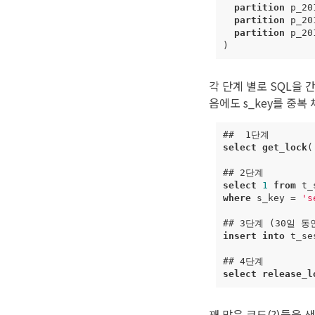
partition
p_20
partition
p_20
partition
p_20
)
각 단계 별로 SQL을
음에도 s_key를 중복
##
1
단계
select
get_lock
(
##
2
단계
select
1
from
t_
where
s_key
=
's
##
3
단계
(
30
일
동
insert
into
t_se
##
4
단계
select
release_l
꽤 많은 코드(?)들을 