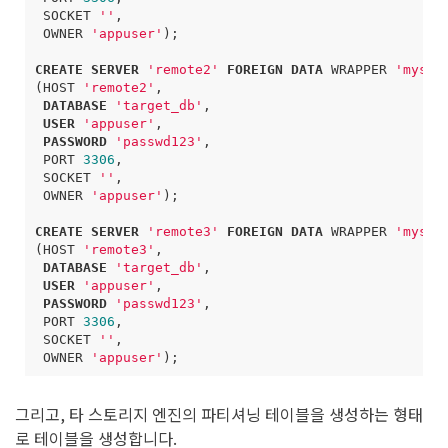
SOCKET
''
,
OWNER
'appuser'
);
CREATE
SERVER
'remote2'
FOREIGN
DATA
WRAPPER
'mysql
(
HOST
'remote2'
,
DATABASE
'target_db'
,
USER
'appuser'
,
PASSWORD
'passwd123'
,
PORT
3306
,
SOCKET
''
,
OWNER
'appuser'
);
CREATE
SERVER
'remote3'
FOREIGN
DATA
WRAPPER
'mysql
(
HOST
'remote3'
,
DATABASE
'target_db'
,
USER
'appuser'
,
PASSWORD
'passwd123'
,
PORT
3306
,
SOCKET
''
,
OWNER
'appuser'
);
그리고, 타 스토리지 엔진의 파티셔닝 테이블을 생성하는 형태
로 테이블을 생성합니다.