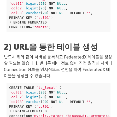
`
col01
`
bigint
(
20
)
NOT
NULL
,
`
col02
`
bigint
(
20
)
NOT
NULL
,
`
col03
`
varchar
(
20
)
NOT
NULL
DEFAULT
''
,
PRIMARY
KEY
(
`
col01
`
)
)
ENGINE
=
FEDERATED
CONNECTION
=
'remote'
;
2) URL을 통한 테이블 생성
반드시 위와 같이 서버를 등록하고 FederatedX 테이블을 생성
할 필요는 없습니다. 별다른 메타 정보 없이 직접 원격의 서버에
Connection 정보를 명시적으로 선언을 하여 FederatedX 테
이블을 생성할 수 있습니다.
CREATE
TABLE
`
tb_local
`
(
`
col01
`
bigint
(
20
)
NOT
NULL
,
`
col02
`
bigint
(
20
)
NOT
NULL
,
`
col03
`
varchar
(
20
)
NOT
NULL
DEFAULT
''
,
PRIMARY
KEY
(
`
col01
`
)
)
ENGINE
=
FEDERATED
connection
=
'mysql://target_db:passwd123@remote:3306