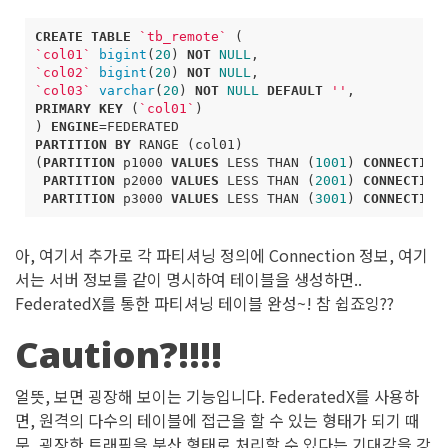
CREATE
TABLE
`
tb_remote
`
(
`
col01
`
bigint
(
20
)
NOT
NULL
,
`
col02
`
bigint
(
20
)
NOT
NULL
,
`
col03
`
varchar
(
20
)
NOT
NULL
DEFAULT
''
,
PRIMARY
KEY
(
`
col01
`
)
)
ENGINE
=
FEDERATED
PARTITION
BY
RANGE
(
col01
)
(
PARTITION
p1000
VALUES
LESS
THAN
(
1001
)
CONNECTION
PARTITION
p2000
VALUES
LESS
THAN
(
2001
)
CONNECTION
PARTITION
p3000
VALUES
LESS
THAN
(
3001
)
CONNECTION
아, 여기서 추가로 각 파티셔닝 정의에 Connection 정보, 여기
서는 서버 정보를 같이 명시하여 테이블을 생성하면..
FederatedX를 통한 파티셔닝 테이블 완성~! 참 쉽죠잉??
Caution?!!!!
얼뜻, 보면 굉장해 보이는 기능입니다. FederatedX를 사용하
면, 원격의 다수의 테이블에 접근을 할 수 있는 형태가 되기 때
문, 굉장한 트래픽을 분산 형태로 처리할 수 있다는 기대감을 강