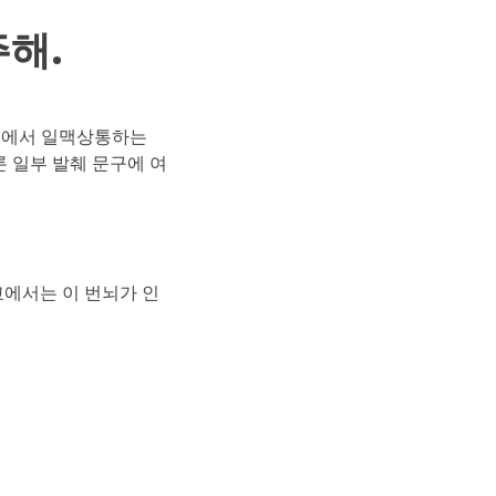
주해.
기
에서 일맥상통하는
 일부 발췌 문구에 여
교에서는 이 번뇌가 인