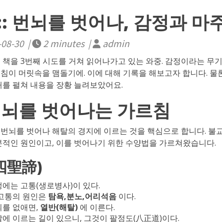
: 번뇌를 벗어나, 감정과 마
-08-30 |
2 minutes |
admin
 책을 3번째 시도를 거쳐 읽어나가고 있는 와중.
감정이라는 무
침이 머릿속을 맴돌기에. 이에 대해 기록을 해보고자 합니다. 물론
래를 펼쳐 내용을 장황 늘려보았어요.
번뇌를 벗어나는 가르침
번뇌를 벗어나 해탈의 경지에 이르는 것을 핵심으로 합니다. 불
본적인 원인이고, 이를 벗어나기 위한 수양법을 가르쳐왔습니다.
四聖諦)
에는 고통(생로병사)이 있다.
고통의 원인은
탐욕,분노,어리석음
이다.
를 없애면,
열반(해탈)
에 이른다.
에 이르는 길이 있으니, 그것이 팔정도(八正道)이다.