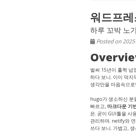
워드프레
하루 꼬박 노가
Posted on 2025-
Overvi
벌써 15년이 훌쩍 
하다 보니. 이미 덕지
생각만을 마음속으로만
hugo가 생소하신 분
빠르고,
마크다운 기반 
은. 굳이 GUI툴을 사
관리하며. netify
쓰다 보니. 가볍고, 생