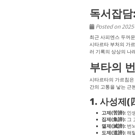
독서잡담:
Posted on 2025
최근 사피엔스 두꺼운
시타르타 부처의 가르
러 기록의 상상의 나
부타의 
시타르타의 가르침은 
간의 고통을 낳는 근
1. 사성제(
고제(苦諦):
인생
집제(集諦):
그 
멸제(滅諦):
번뇌
도제(道諦):
해탈