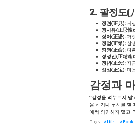
2. 팔정도(
정견(正見):
세상
정사유(正思惟)
정어(正語):
거젓
정업(正業):
살생
정명(正命):
다른
정정진(正精進)
정념(正念):
지금
정정(正定):
마음
감정과 
“감정을 억누르지 말고
을 하거나 무시를 할 
애써 외면하지 말고,
Life
Book